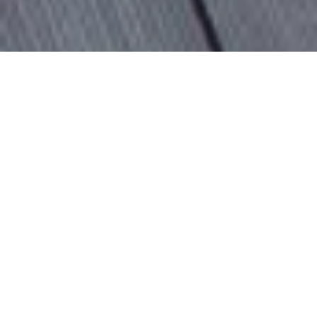
"Ordnung bewahrt, was uns lieb und teuer ist."
Johann Wolfgang von Goethe
VERTRAUEN SIE AUF
smz.
service